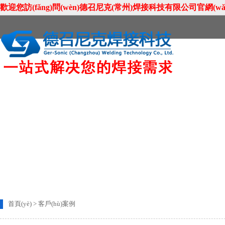
歡迎您訪(fǎng)問(wèn)德召尼克(常州)焊接科技有限公司官網(wǎng)
首頁(yè)
關(guān)于我們
新聞資訊
聯(lián)系我們
首頁(yè)
>
客戶(hù)案例