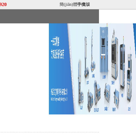
920
簡(jiǎn)體中文
手機版
|
招賢納士