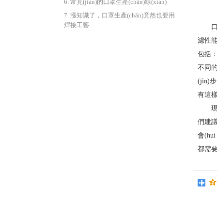
6. 常見(jiàn)的口罩生產(chǎn)線(xiàn)
7. 漲知識了，口罩生產(chǎn)竟然也要用
焊接工藝
口
濾性能
包括：杯
不同的口
(jì
有這樣
現
們建議最
會(h
都需要