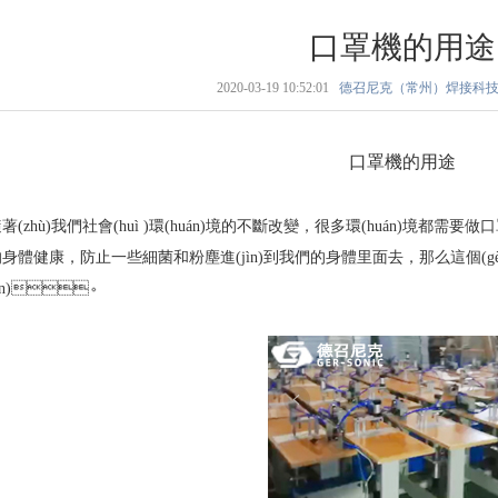
口罩機的用途
2020-03-19 10:52:01
德召尼克（常州）焊接科
口罩機的用途
著(zhù)我們社會(huì )環(huán)境的不斷改變，很多環(huán)境都需
身體健康，防止一些細菌和粉塵進(jìn)到我們的身體里面去，那么這個(g
hǎn)。