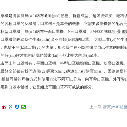
罩機是將多層無(wú)紡布通過(guò)熱壓、折疊成型、超聲波焊接
的各種口罩的及機器，口罩機不是單臺的機器，它需要多臺機器的配合完成各
型口罩機、無(wú)紡布平面口罩機、N95口罩機、3M9001/9002折疊 型
罩機能夠給我們生產(chǎn)出不同類(lèi)型的口罩。 大型工業(yè)的生產(chǎ
n)步，也離不開(kāi)工業(yè)的力量，那么我們在不斷的擴展自己生意的同時(
的時(shí)候才能夠給我們帶來(lái)一些比較大的進(jìn)步。
市面上的口罩機有：平面口罩機、杯型口罩機鴨嘴口罩機、折疊口罩機、紗布
好全部都在我們這個(gè)原廠(chǎng)家進(jìn)行購買(mǎi)， 因為這
uì )根據耳帶的焊接方式和使用方法不同可以分為：內耳帶口罩機、外耳帶口
用到口罩本體機，它是組成平面口罩不可或缺的部分。
上一條
購買(mǎi)