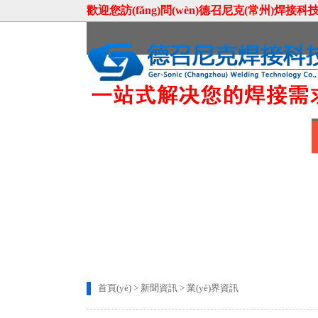
歡迎您訪(fǎng)問(wèn)德召尼克(常州)焊接科技有限公
首頁(yè)
關(guān)于我們
聯(lián)系我們
首頁(yè)
>
新聞資訊
>
業(yè)界資訊