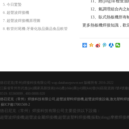
11、經(jīng)常
5. 今日驚蟄
12、氣調理組合內之給
6. 超聲波焊接機
13、臥式熱板機所有軸承
7. 超聲波焊接機原理圖
更多熱板機焊接知識，歡迎
8. 軟管封尾機-牙膏化妝品藥品食品軟管
德召尼克(常州)焊接科技有限公司 wap.databasepower.net 版權所有 2016-2022
江蘇省常州市武進(jìn)國家高新技術(shù)產(chǎn)業(yè)開(kāi)發(fā)區龍資路1號4號廠(c
0519- 83360899 , 400-0808-920
德召尼克（常州）焊接科技有限公司,超聲波塑料焊接機,超聲波焊接設備,激光塑料焊接,振
蘇ICP備17001569-2
德召尼克（常州）焊接科技有限公司主要提供以下設備
：
超聲波焊接機
|
超聲波金屬焊接機
|
超聲波塑料焊接機
|
振動(dòng)摩擦焊接