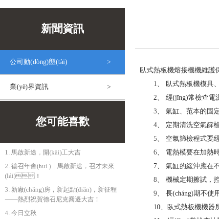
新聞資訊
公司動(dòng)態(tài)
臥式熱板機熔接機機維護
1、 臥式熱板機模具
業(yè)界資訊
2、 經(jīng)常檢查電
3、 氣缸、范本的固定
您可能喜歡
4、 定期清洗空氣篩檢程式
5、 空氣篩檢程式要經(jī
1. 馬啟新途，開(kāi)工大吉
6、 電熱模要在加熱時(shí)擦
2. 德召年會(huì )｜馬啟新途，召才未來
7、 氣缸的緩沖應在不影響氣
(lái)！
8、 機械定期擦試
3. 新廠(chǎng)房，新起點(diǎn)，新征程
9、 長(cháng)期不使
——熱烈祝賀德召尼克喬遷大吉！
10、臥式熱板機機器
4. 今日立秋