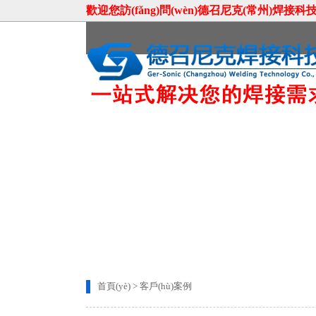
歡迎您訪(fǎng)問(wèn)德召尼克(常州)焊接科技有限公
首頁(yè)
關(guān)于我們
聯(lián)系我們
首頁(yè)
>
客戶(hù)案例