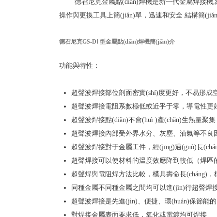
德召尼克金屬點(diǎn)焊機是新一代金屬焊接機,結構堅
操作與更換工具上簡(jiǎn)單，迅速和安全 結構簡(jiǎn
德召尼克GS-DⅠ 型金屬點(diǎn)焊機簡(jiǎn)介
功能與特性：
超聲波焊接部位剖面密實(shí)度更好，不易形成
超聲波焊接電阻系數極低或近乎于零，導電性更好
超聲波焊接點(diǎn)不會(huì )產(chǎn)生熱量聚
超聲波焊接內部受外界水分、灰塵、油氣等不良因
超聲波焊接對于金屬工件，經(jīng)過(guò)長(ch
超聲焊接可以使材料的溫度效應降到較低（焊區的溫度不
超聲焊與電阻焊方法比較，模具壽命長(cháng)，模
同種金屬不同種金屬之間均可以進(jìn)行超聲焊接
超聲波焊接是先進(jìn)、便捷、環(huán)保
對焊接金屬表面要求低，氧化或電鍍均可焊接