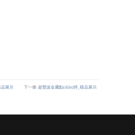
_樣品展示
下一條
超聲波金屬點(diǎn)焊_樣品展示