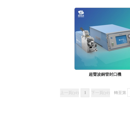
超聲波銅管封口機
上一頁(yè)
1
下一頁(yè)
轉至第