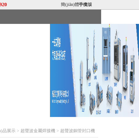
920
簡(jiǎn)體中文
手機版
|
招賢納士
ǎn)品展示
>
超聲波金屬焊接機
>
超聲波銅管封口機