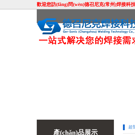
歡迎您訪(fǎng)問(wèn)德召尼克(常州)焊接科技有限
首頁(yè)
關(guān)于我們
聯(lián)系我們
超
產(chǎn)品展示